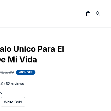
lo Unico Para El 
e Mi Vida
105.99
46% OFF
4.9) 52 reviews
ld
White Gold