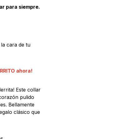
ar para siempre.
la cara de tu
ARRITO ahora!
rita! Este collar
corazón pulido
les. Bellamente
egalo clásico que
es