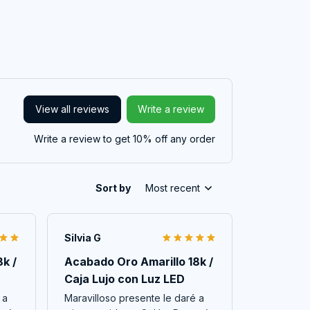
View all reviews
Write a review
Write a review to get 10% off any order
Sort by
Most recent
Silvia G
k /
Acabado Oro Amarillo 18k /
Caja Lujo con Luz LED
 a
Maravilloso presente le daré a