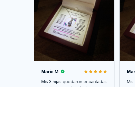
Mario M
Mar
Mis 3 hijas quedaron encantadas
Mis
muy buen regalo y las joyas muy
muy
bonitas. Tienda responsable
bon
llegó rápido 100%
lle
recomendable.
rec