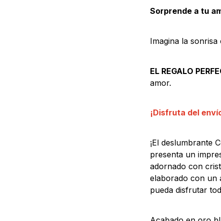
Sorprende a tu am
Imagina la sonrisa
EL REGALO PERFE
amor.
¡Disfruta del env
¡El deslumbrante C
presenta un impres
adornado con crist
elaborado con un a
pueda disfrutar tod
Acabado en oro bla