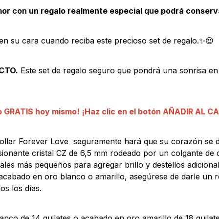
or con un regalo realmente especial que podrá conserv
 en su cara cuando reciba este precioso set de regalo.✨😍
CTO.
Este set de regalo seguro que pondrá una sonrisa en 
ío GRATIS hoy mismo! ¡Haz clic en el botón AÑADIR AL C
ollar Forever Love seguramente hará que su corazón se der
ionante cristal CZ de 6,5 mm rodeado por un colgante de 
ales más pequeños para agregar brillo y destellos adiciona
cabado en oro blanco o amarillo, asegúrese de darle un r
os los días.
nco de 14 quilates o acabado en oro amarillo de 18 quilat