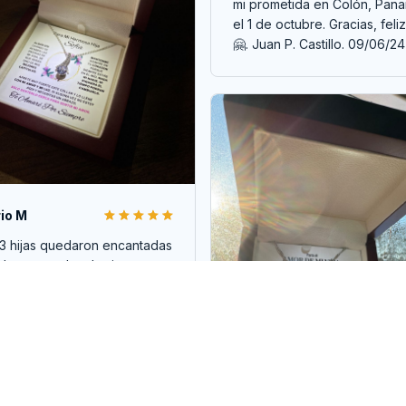
mi prometida en Colón, Pan
el 1 de octubre. Gracias, feliz
🤗. Juan P. Castillo. 09/06/24
io M
 3 hijas quedaron encantadas
 buen regalo y las joyas muy
itas. Tienda responsable
gó rápido 100%
omendable.