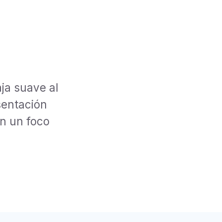
ja suave al
esentación
on un foco