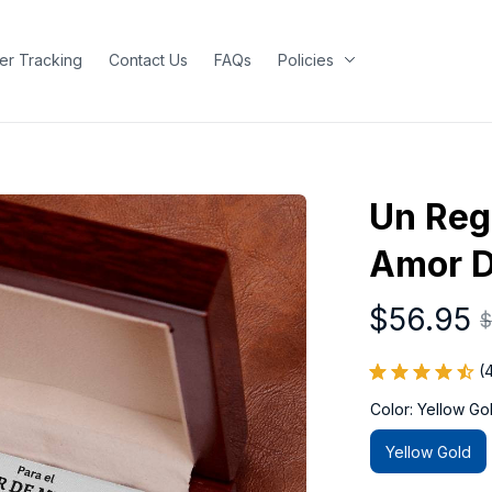
er Tracking
Contact Us
FAQs
Policies
Un Rega
Amor D
$56.95
$
(
Color: Yellow Go
Yellow Gold